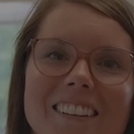
Cours en ligne
Graal
Camp sportif
Protecteur de l'élève
Les pédagos au Clarétain