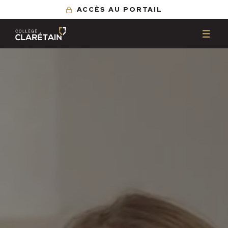
ACCÈS AU PORTAIL
L'effet Clarétain
Programmes
Infos pratiques
Carrière
Calendrier 2025-2026
Contact
Calendrier 2026-2027
Accès au Portail
Frais de scolarité
Transport
Résidence