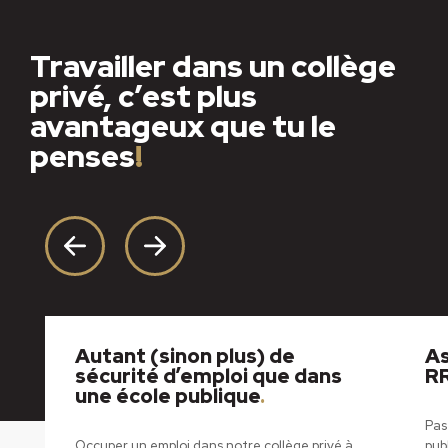
Travailler dans un collège
privé, c’est plus
avantageux que tu le
penses
!
Autant (sinon plus) de
As
sécurité d’emploi que dans
RR
une école publique
.
n
Pas
Occuper un emploi dans notre collège privé à
pub