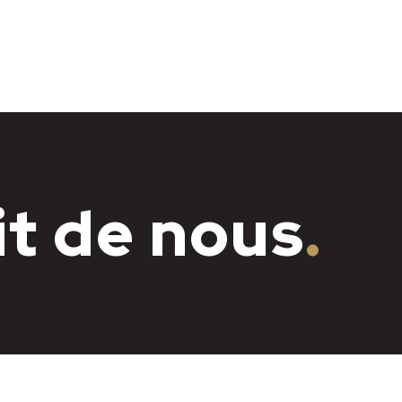
it de nous
.