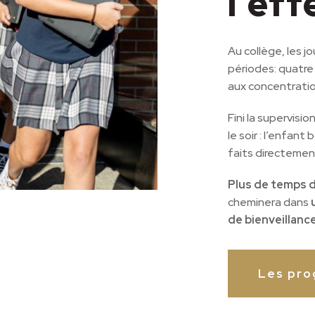
l’eff
Au collège, les j
périodes: quatre
aux concentratio
Fini la supervisio
le soir : l’enfan
faits directement
Plus de temps d
cheminera dans
de bienveillanc
Les pr